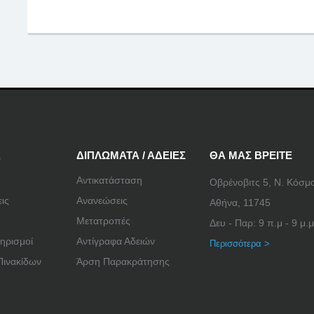
Α
ΔΙΠΛΩΜΑΤΑ / ΑΔΕΙΕΣ
ΘΑ ΜΑΣ ΒΡΕΙΤΕ
Αντικατάσταση
Οβρένοβιτς 5, Ν. Κόσμ
ις
Ανανεώσεις
Αθήνα, 11745
Μετατροπές
Δευ - Παρ: 9 π.μ - 9 μ.μ
ηρισμοί
Αντίγραφα Αδειών
Περισσότερα >
Πινακίδων
Άρση Παρακράτησης