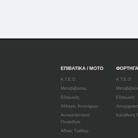
ΕΠΙΒΑΤΙΚΑ / ΜΟΤΟ
ΦΟΡΤΗΓ
Κ.Τ.Ε.Ο.
Κ.Τ.Ε.Ο.
Μεταβιβάσεις
Μεταβιβάσε
Εξαγωγές
Εξαγωγές
Αλλαγές Κινητήρων
Αποχαρακτ
Αντικατάσταση
Κατάθεση 
Πινακίδων
Άδειες Τρέϊλερ