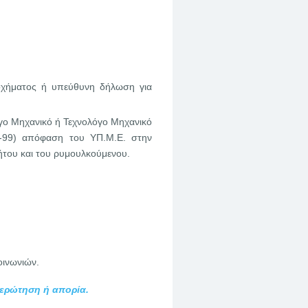
οχήματος ή υπεύθυνη δήλωση για
γο Μηχανικό ή Τεχνολόγο Μηχανικό
-99) απόφαση του ΥΠ.Μ.Ε. στην
νήτου και του ρυμουλκούμενου.
οινωνιών.
 ερώτηση ή απορία.