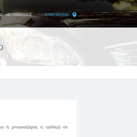
Σ - ΜΕΤΑΒΙΒΑΣΕΙΣ
ΕΠΙΚΟΙΝΩΝΙΑ
Ο
υ ή μπαγκαζιέρας ή τρέϊλερ) σε